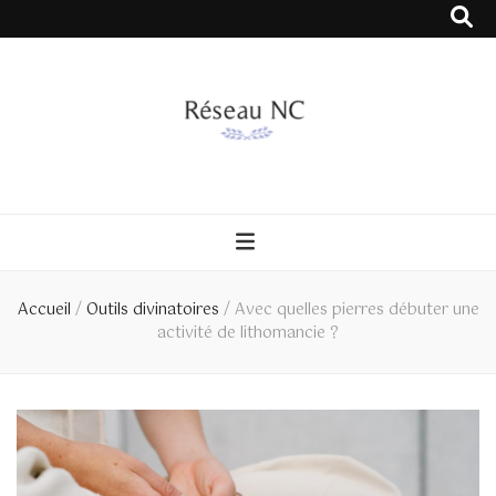
Réseau NC
Accueil
/
Outils divinatoires
/
Avec quelles pierres débuter une
activité de lithomancie ?