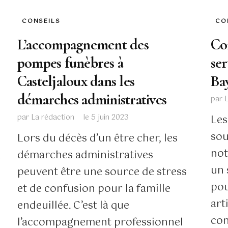
CONSEILS
CO
L’accompagnement des
Co
pompes funèbres à
se
Casteljaloux dans les
Ba
démarches administratives
par
par
La rédaction
le
5 juin 2023
Les
sou
Lors du décès d’un être cher, les
not
a
démarches administratives
un 
peuvent être une source de stress
pou
et de confusion pour la famille
art
endeuillée. C’est là que
con
l’accompagnement professionnel