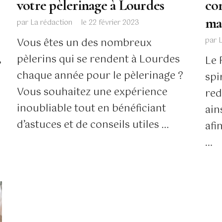
votre pèlerinage à Lourdes
co
ma
par
La rédaction
le
22 février 2023
par
Vous êtes un des nombreux
,
pèlerins qui se rendent à Lourdes
Le 
chaque année pour le pèlerinage ?
spi
Vous souhaitez une expérience
red
inoubliable tout en bénéficiant
ain
d’astuces et de conseils utiles …
afi
…